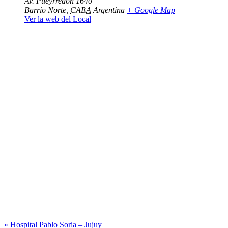
Av. Pueyrredón 1640
Barrio Norte
,
CABA
Argentina
+ Google Map
Ver la web del Local
«
Hospital Pablo Soria – Jujuy