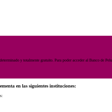
terminado y totalmente gratuito. Para poder acceder al Banco de Peluca
enta en las siguientes instituciones:
s: