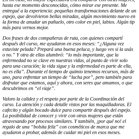
hasta ese momento desconocidas, cómo mirar ese presente. Me
entregué a la experiencia: pequeñas transformaciones delante de un
espejo, que devolvieron bellas miradas, algún movimiento nuevo en
la forma de anudar un pañuelo, otro color en piel, labios. Algún tip
más para vernos mejor.
Dos frases de dos compañeras de ruta, con quienes compartí
después del curso, me ayudaron en esos meses: “¿Alguna vez
estuviste pelada? Prepará una buena peluca, y luego ves si la usás
o no.” Y otra de ellas alumbró: “lo más importante, que la
enfermedad no se clave en nuestras vidas, al punto de vivir solo
para una curación; la vida sigue y la enfermedad es parte de ella,
no es ella”. Durante el tiempo de quimio tenemos recursos, más de
uno, para enfrentar un tiempo de “lucha por”, pero también para
disfrutar que estamos, aquí y ahora, con seres que amamos, o que
descubrimos en “el viaje”.
Valoro la calidez y el respeto por parte de la Coordinación del
curso. La atención y cada detalle vistos por las maquilladoras. El
cafecito y algún bocado dulce para compartir después del espejo.
La posibilidad de conocer y vivir con otras mujeres que están
atravesando por procesos similares. Y también, ¡por qué no! el
regalo de una “bolsita feliz” con cosméticos de marca que me
ayudaron a probar, además de cuidar mi piel en esos meses.