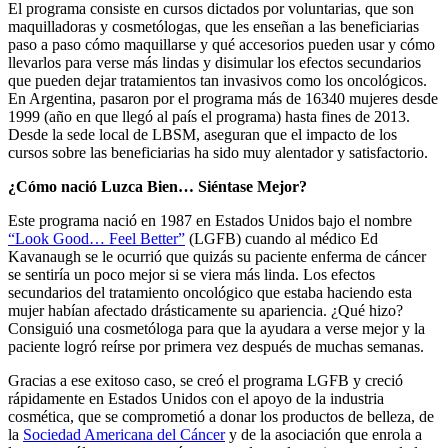
El programa consiste en cursos dictados por voluntarias, que son
maquilladoras y cosmetólogas, que les enseñan a las beneficiarias
paso a paso cómo maquillarse y qué accesorios pueden usar y cómo
llevarlos para verse más lindas y disimular los efectos secundarios
que pueden dejar tratamientos tan invasivos como los oncológicos.
En Argentina, pasaron por el programa más de 16340 mujeres desde
1999 (año en que llegó al país el programa) hasta fines de 2013.
Desde la sede local de LBSM, aseguran que el impacto de los
cursos sobre las beneficiarias ha sido muy alentador y satisfactorio.
¿Cómo nació Luzca Bien… Siéntase Mejor?
Este programa nació en 1987 en Estados Unidos bajo el nombre
“Look Good… Feel Better”
(LGFB) cuando al médico Ed
Kavanaugh se le ocurrió que quizás su paciente enferma de cáncer
se sentiría un poco mejor si se viera más linda. Los efectos
secundarios del tratamiento oncológico que estaba haciendo esta
mujer habían afectado drásticamente su apariencia. ¿Qué hizo?
Consiguió una cosmetóloga para que la ayudara a verse mejor y la
paciente logró reírse por primera vez después de muchas semanas.
Gracias a ese exitoso caso, se creó el programa LGFB y creció
rápidamente en Estados Unidos con el apoyo de la industria
cosmética, que se comprometió a donar los productos de belleza, de
la
Sociedad Americana del Cáncer
y de la asociación que enrola a