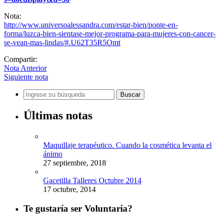
Nota:
http://www.universoalessandra.com/estar-bien/ponte-en-
forma/luzca-bien-sientase-mejor-programa-para-mujeres-con-cancer-
se-vean-mas-lindas/#.U62T35R5Omt
Compartir:
Nota Anterior
Siguiente nota
Últimas notas
Maquillaje terapéutico. Cuando la cosmética levanta el
ánimo
27 septiembre, 2018
Gacetilla Talleres Octubre 2014
17 octubre, 2014
Te gustaría ser Voluntaria?