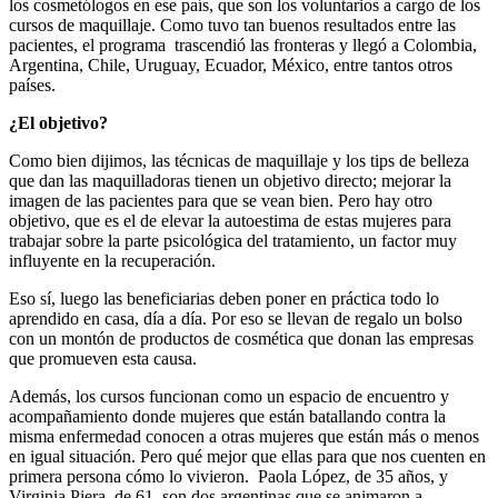
los cosmetólogos en ese país, que son los voluntarios a cargo de los
cursos de maquillaje. Como tuvo tan buenos resultados entre las
pacientes, el programa trascendió las fronteras y llegó a Colombia,
Argentina, Chile, Uruguay, Ecuador, México, entre tantos otros
países.
¿El objetivo?
Como bien dijimos, las técnicas de maquillaje y los tips de belleza
que dan las maquilladoras tienen un objetivo directo; mejorar la
imagen de las pacientes para que se vean bien. Pero hay otro
objetivo, que es el de elevar la autoestima de estas mujeres para
trabajar sobre la parte psicológica del tratamiento, un factor muy
influyente en la recuperación.
Eso sí, luego las beneficiarias deben poner en práctica todo lo
aprendido en casa, día a día. Por eso se llevan de regalo un bolso
con un montón de productos de cosmética que donan las empresas
que promueven esta causa.
Además, los cursos funcionan como un espacio de encuentro y
acompañamiento donde mujeres que están batallando contra la
misma enfermedad conocen a otras mujeres que están más o menos
en igual situación. Pero qué mejor que ellas para que nos cuenten en
primera persona cómo lo vivieron. Paola López, de 35 años, y
Virginia Piera, de 61, son dos argentinas que se animaron a