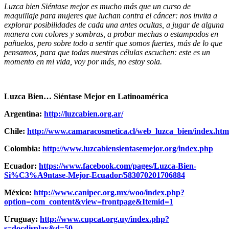
Luzca bien Siéntase mejor es mucho más que un curso de
maquillaje para mujeres que luchan contra el cáncer: nos invita a
explorar posibilidades de cada una antes ocultas, a jugar de alguna
manera con colores y sombras, a probar mechas o estampados en
pañuelos, pero sobre todo a sentir que somos fuertes, más de lo que
pensamos, para que todas nuestras células escuchen: este es un
momento en mi vida, voy por más, no estoy sola.
Luzca Bien… Siéntase Mejor en Latinoamérica
Argentina:
http://luzcabien.org.ar/
Chile:
http://www.camaracosmetica.cl/web_luzca_bien/index.htm
Colombia:
http://www.luzcabiensientasemejor.org/index.php
Ecuador:
https://www.facebook.com/pages/Luzca-Bien-
Si%C3%A9ntase-Mejor-Ecuador/583070201706884
México:
http://www.canipec.org.mx/woo/index.php?
option=com_content&view=frontpage&Itemid=1
Uruguay:
http://www.cupcat.org.uy/index.php?
s=docdisplay&d=50